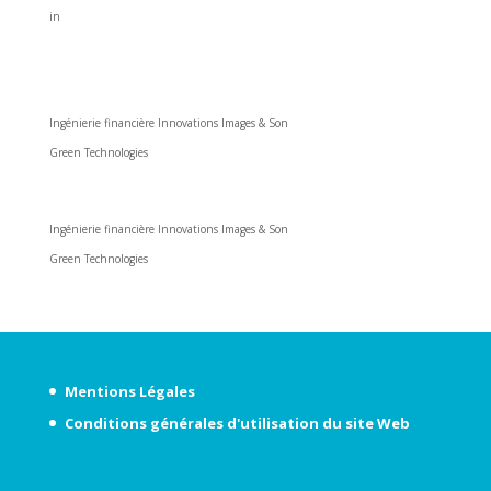
in
Nos prestations
Ingénierie financière Innovations Images & Son
Green Technologies
Nos prestations
Ingénierie financière Innovations Images & Son
Green Technologies
Mentions Légales
Conditions générales d'utilisation du site Web