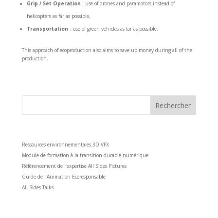
Grip / Set Operation
: use of drones and paramotors instead of
helicopters as far as possible,
Transportation
: use of green vehicles as far as possible.
This approach of ecoproduction also aims to save up money during all of the
production.
Articles récents
Ressources environnementales 3D VFX
Module de formation à la transition durable numérique
Référencement de l’expertise All Sides Pictures
Guide de l’Animation Ecoresponsable
All Sides Talks
Archives