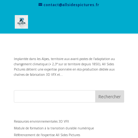
contact@allsidespictures.fr
Ressources environnementales 3D VFX
Implantée dans les Alpes, territoire aux avant-postes de l’adaptation au
changement climatique (+ 2,3° sur ce territoire depuis 1850), All Sides
Pictures détient une expertise pionnière en éco-production dédiée aux
chaînes de fabrication 3D VFX et...
Articles récents
Ressources environnementales 3D VFX
Module de formation à la transition durable numérique
Référencement de l’expertise All Sides Pictures