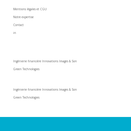
All Sides Pictures
Mentions légales et CGU
Notre expertise
Contact
in
Nos prestations
Ingénierie financière Innovations Images & Son
Green Technologies
Nos prestations
Ingénierie financière Innovations Images & Son
Green Technologies