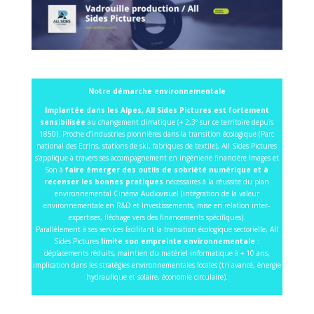
Notre démarche environnementale
Implantée dans les Alpes, All Sides Pictures est fortement
sensibilisée
au changement climatique (+ 2,3° sur ce territoire depuis
1850). Proche d’industries pionnières dans la transition écologique (Parc
national des Ecrins, stations de ski, fabriques de textile), All Sides Pictures
s’applique à travers ses accompagnement en ingénierie financière Images et
Son à
faire émerger des outils de sobriété numérique et à
recenser les bonnes pratiques
nécessaires à la réussite du plan
environnemental Cinéma Audiovisuel (intégration de la valeur
environnementale en R&D et Investissements, mise en relation inter-
expertises, fléchage vers des financements spécifiques).
Parallèlement à ses services facilitant la transition écologique sectorielle, All
Sides Pictures
limite son empreinte environnementale
:
déplacements réduits, maintien du matériel informatique à + 10 ans,
implication dans les stratégies environnementales locales (tri avancé, énergie
hydraulique et solaire, économie circulaire).