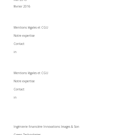
février 2016
All Sides Pictures
Mentions légales et CGU
Notre expertise
Contact
in
All Sides Pictures
Mentions légales et CGU
Notre expertise
Contact
in
Nos prestations
Ingénierie financière Innovations Images & Son
Green Technologies