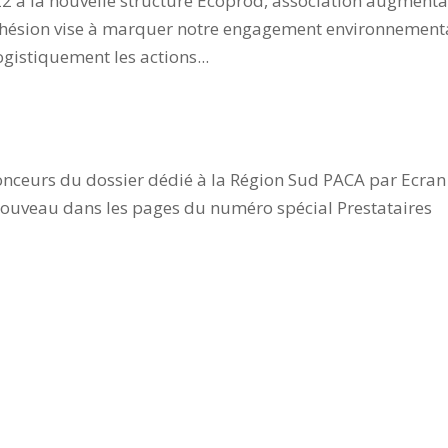
2022 à la nouvelle structure Ecoprod, association augment
e adhésion vise à marquer notre engagement environnement
ogistiquement les actions...
otal
nnonceurs du dossier dédié à la Région Sud PACA par Ecran
 nouveau dans les pages du numéro spécial Prestataires