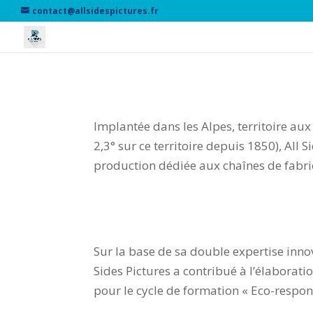
contact@allsidespictures.fr
Ressources environnement
Implantée dans les Alpes, territoire au
2,3° sur ce territoire depuis 1850), All 
production dédiée aux chaînes de fabric
Module de formation à la t
Sur la base de sa double expertise inno
Sides Pictures a contribué à l’élaborat
pour le cycle de formation « Eco-respons