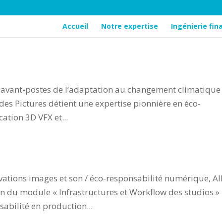
Accueil
Notre expertise
Ingénierie fi
ales 3D VFX
x avant-postes de l’adaptation au changement climatique
Sides Pictures détient une expertise pionnière en éco-
ation 3D VFX et...
ransition durable numérique
vations images et son / éco-responsabilité numérique, Al
ion du module « Infrastructures et Workflow des studios »
abilité en production...