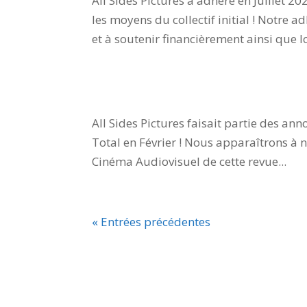
All Sides Pictures a adhéré en Juillet 
les moyens du collectif initial ! Notr
et à soutenir financièrement ainsi que l
All Sides Pictures & Ecran T
All Sides Pictures faisait partie des a
Total en Février ! Nous apparaîtrons à
Cinéma Audiovisuel de cette revue...
« Entrées précédentes